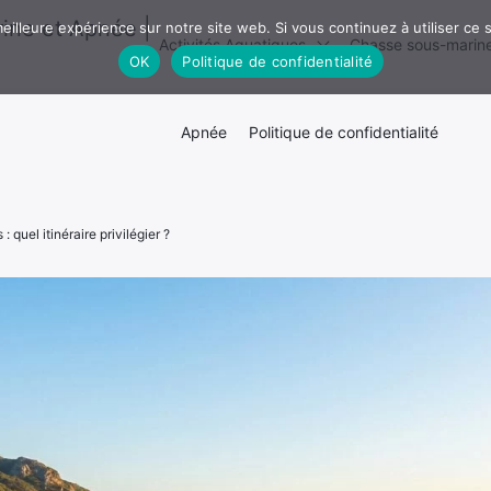
ine et Apnée |
Mentions légales
·
Politique de confidentialité
eilleure expérience sur notre site web. Si vous continuez à utiliser ce
Activités Aquatiques
Chasse sous-marin
OK
Politique de confidentialité
Contact
Apnée
Politique de confidentialité
: quel itinéraire privilégier ?