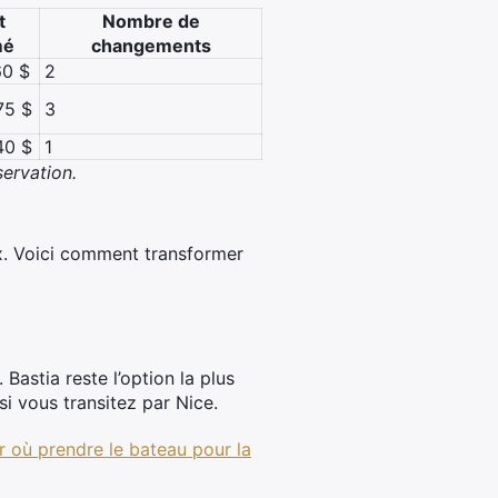
t
Nombre de
mé
changements
60 $
2
75 $
3
40 $
1
servation.
ux. Voici comment transformer
 Bastia reste l’option la plus
si vous transitez par Nice.
r où prendre le bateau pour la