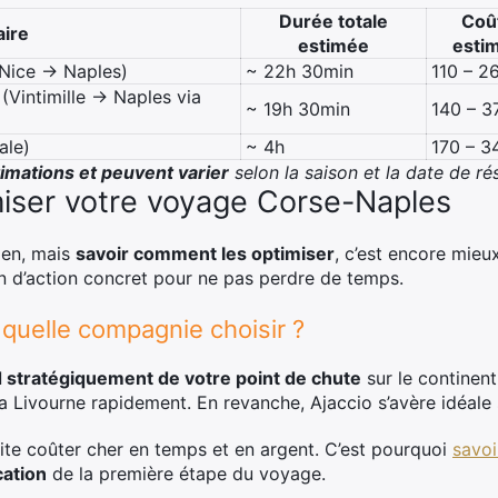
Durée totale
Coû
aire
estimée
esti
(Nice -> Naples)
~ 22h 30min
110 – 2
 (Vintimille -> Naples via
~ 19h 30min
140 – 3
ale)
~ 4h
170 – 3
imations et peuvent varier
selon la saison et la date de ré
imiser votre voyage Corse-Naples
bien, mais
savoir comment les optimiser
, c’est encore mie
an d’action concret pour ne pas perdre de temps.
 quelle compagnie choisir ?
 stratégiquement de votre point de chute
sur le continent.
via Livourne rapidement. En revanche, Ajaccio s’avère idéale 
vite coûter cher en temps et en argent. C’est pourquoi
savoi
cation
de la première étape du voyage.