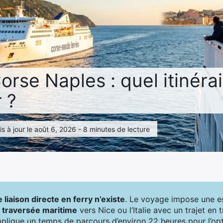
orse Naples : quel itinéra
r ?
 à jour le août 6, 2026 - 8 minutes de lecture
 liaison directe en ferry n’existe
. Le voyage impose une es
a traversée maritime
vers Nice ou l’Italie avec un trajet en 
plique un temps de parcours d’environ 22 heures pour l’op