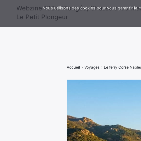
Webzine 100% Plongée, Chasse sous-mar
Nous utilisons des cookies pour vous garantir la m
Le Petit Plongeur
Rechercher
:
Accueil
›
Voyages
›
Le ferry Corse Naples 