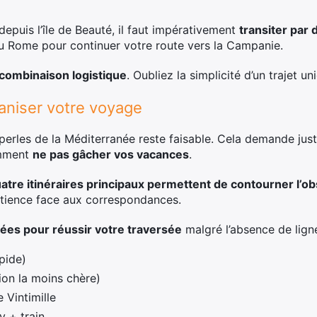
e depuis l’île de Beauté, il faut impérativement
transiter par 
u Rome pour continuer votre route vers la Campanie.
combinaison logistique
. Oubliez la simplicité d’un trajet un
aniser votre voyage
perles de la Méditerranée reste faisable. Cela demande just
omment
ne pas gâcher vos vacances
.
atre itinéraires principaux permettent de contourner l’o
atience face aux correspondances.
iées pour réussir votre traversée
malgré l’absence de ligne
apide)
tion la moins chère)
e Vintimille
y + train