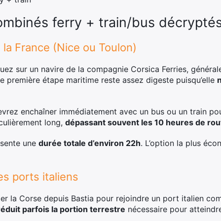
combinés ferry + train/bus décrypté
via la France (Nice ou Toulon)
z sur un navire de la compagnie Corsica Ferries, générale
te première étape maritime reste assez digeste puisqu’elle
devrez enchaîner immédiatement avec un bus ou un train pou
iculièrement long,
dépassant souvent les 10 heures de rou
résente une
durée totale d’environ 22h
. L’option la plus éc
les ports italiens
ter la Corse depuis Bastia pour rejoindre un port italien 
réduit parfois la portion terrestre
nécessaire pour atteindre