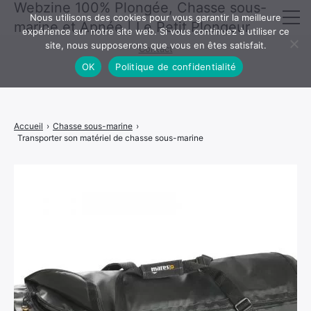
Webzine 100% Plongée, Chasse sous-
Mentions légales
·
Politique de confidentialité
Nous utilisons des cookies pour vous garantir la meilleure
marine et Apnée | Le Petit Plongeur
expérience sur notre site web. Si vous continuez à utiliser ce
site, nous supposerons que vous en êtes satisfait.
Contact
Activités Aquatiques
OK
Politique de confidentialité
Chasse sous-marine
Plongée
Accueil
›
Chasse sous-marine
›
Transporter son matériel de chasse sous-marine
Voyages
Mentions légales
Apnée
Politique de confidentialité